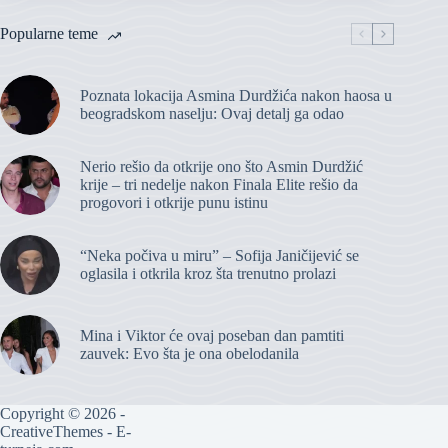
Popularne teme
Poznata lokacija Asmina Durdžića nakon haosa u
beogradskom naselju: Ovaj detalj ga odao
Nerio rešio da otkrije ono što Asmin Durdžić
krije – tri nedelje nakon Finala Elite rešio da
progovori i otkrije punu istinu
“Neka počiva u miru” – Sofija Janičijević se
oglasila i otkrila kroz šta trenutno prolazi
Mina i Viktor će ovaj poseban dan pamtiti
zauvek: Evo šta je ona obelodanila
Copyright © 2026 -
CreativeThemes
- E-