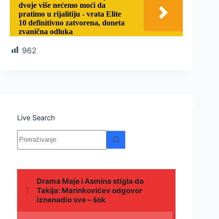
dvoje više nećemo moći da
pratimo u rijalitiju - vrata Elite
10 definitivno zatvorena, doneta
zvanična odluka
962
Live Search
Nema
rezultata.