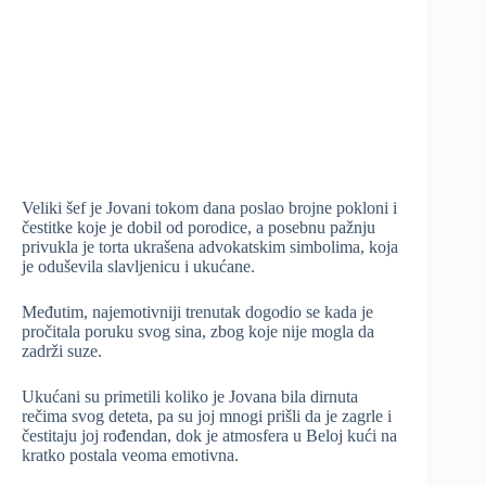
Veliki šef je Jovani tokom dana poslao brojne pokloni i
čestitke koje je dobil od porodice, a posebnu pažnju
privukla je torta ukrašena advokatskim simbolima, koja
je oduševila slavljenicu i ukućane.
Međutim, najemotivniji trenutak dogodio se kada je
pročitala poruku svog sina, zbog koje nije mogla da
zadrži suze.
Ukućani su primetili koliko je Jovana bila dirnuta
rečima svog deteta, pa su joj mnogi prišli da je zagrle i
čestitaju joj rođendan, dok je atmosfera u Beloj kući na
kratko postala veoma emotivna.