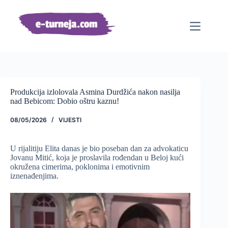
Preskoči
na
sadržaj
Produkcija izlolovala Asmina Durdžića nakon nasilja
nad Bebicom: Dobio oštru kaznu!
08/05/2026
VIJESTI
U rijalitiju Elita danas je bio poseban dan za advokaticu
Jovanu Mitić, koja je proslavila rođendan u Beloj kući
okružena cimerima, poklonima i emotivnim
iznenađenjima.