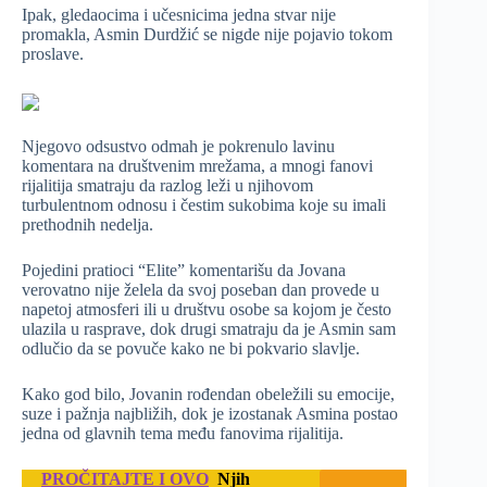
Ipak, gledaocima i učesnicima jedna stvar nije
promakla, Asmin Durdžić se nigde nije pojavio tokom
proslave.
Njegovo odsustvo odmah je pokrenulo lavinu
komentara na društvenim mrežama, a mnogi fanovi
rijalitija smatraju da razlog leži u njihovom
turbulentnom odnosu i čestim sukobima koje su imali
prethodnih nedelja.
Pojedini pratioci “Elite” komentarišu da Jovana
verovatno nije želela da svoj poseban dan provede u
napetoj atmosferi ili u društvu osobe sa kojom je često
ulazila u rasprave, dok drugi smatraju da je Asmin sam
odlučio da se povuče kako ne bi pokvario slavlje.
Kako god bilo, Jovanin rođendan obeležili su emocije,
suze i pažnja najbližih, dok je izostanak Asmina postao
jedna od glavnih tema među fanovima rijalitija.
PROČITAJTE I OVO
Njih