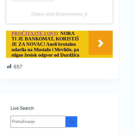
Objavu dijeli @samorealno_6
PROČITAJTE I OVO
NORA
TI JE BANKOMAT, KORISTIŠ
JE ZA NOVAC! Aneli brutalno
udarila na Mustafu i Mevlidu, pa
stigao žestok odgvor od Durdžića
657
Live Search
Nema
rezultata.