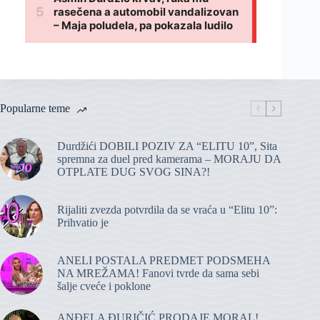
Popularne teme
Durdžići DOBILI POZIV ZA “ELITU 10”, Sita
spremna za duel pred kamerama – MORAJU DA
OTPLATE DUG SVOG SINA?!
Rijaliti zvezda potvrdila da se vraća u “Elitu 10”:
Prihvatio je
ANELI POSTALA PREDMET PODSMEHA
NA MREŽAMA! Fanovi tvrde da sama sebi
šalje cveće i poklone
ANĐELA ĐURIČIĆ PRODAJE MORAL!