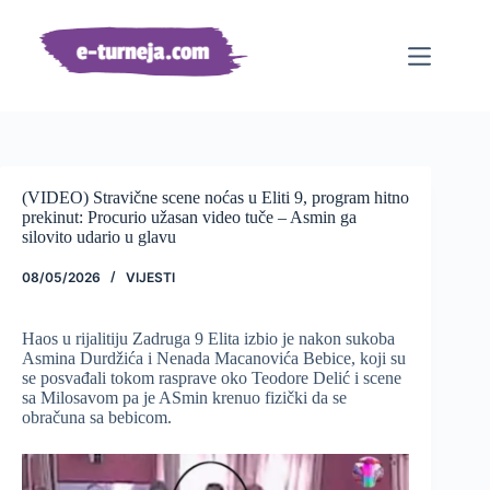
Preskoči
na
sadržaj
(VIDEO) Stravične scene noćas u Eliti 9, program hitno
prekinut: Procurio užasan video tuče – Asmin ga
silovito udario u glavu
08/05/2026
VIJESTI
Haos u rijalitiju Zadruga 9 Elita izbio je nakon sukoba
Asmina Durdžića i Nenada Macanovića Bebice, koji su
se posvađali tokom rasprave oko Teodore Delić i scene
sa Milosavom pa je ASmin krenuo fizički da se
obračuna sa bebicom.