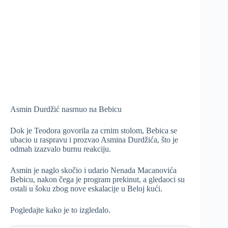
Asmin Durdžić nasrnuo na Bebicu
Dok je Teodora govorila za crnim stolom, Bebica se
ubacio u raspravu i prozvao Asmina Durdžića, što je
odmah izazvalo burnu reakciju.
Asmin je naglo skočio i udario Nenada Macanovića
Bebicu, nakon čega je program prekinut, a gledaoci su
ostali u šoku zbog nove eskalacije u Beloj kući.
Pogledajte kako je to izgledalo.