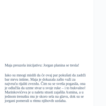
Maja preuzela inicijativu: Jorgan planina se tresla!
Iako su mnogi mislili da će ovaj par pokušati da zadrži
bar mrvu intime, Maja je dokazala zašto važi za
najvruću rijaliti zvezdu. Čim su se svetla pogasila, ona
je odlučila da uzme stvar u svoje ruke – i to bukvalno!
Marinkovićeva je u naletu strasti zajašila Asmina, a u
jednom trenutku mu je skoro sela na glavu, dok su se
jorgani pomerali u ritmu njihovih uzdaha.