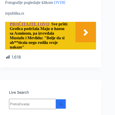
Fotografije pogledajte klikom
OVDE
republika.rs
PROČITAJTE I OVO
Sve pršti:
Grofica podržala Maju u haosu
sa Asminom, pa izvređala
Mustafu i Mevlidu: "Bolje da si
ab**tirala nego rodila svoje
nakaze"
1.618
Live Search
Nema
rezultata.