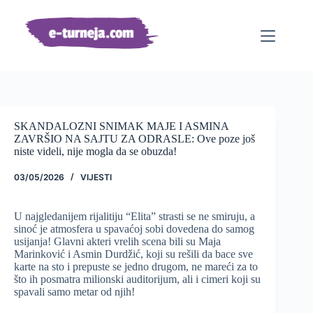
Preskoči
na
sadržaj
SKANDALOZNI SNIMAK MAJE I ASMINA
ZAVRŠIO NA SAJTU ZA ODRASLE: Ove poze još
niste videli, nije mogla da se obuzda!
03/05/2026
VIJESTI
U najgledanijem rijalitiju “Elita” strasti se ne smiruju, a
sinoć je atmosfera u spavaćoj sobi dovedena do samog
usijanja! Glavni akteri vrelih scena bili su Maja
Marinković i Asmin Durdžić, koji su rešili da bace sve
karte na sto i prepuste se jedno drugom, ne mareći za to
što ih posmatra milionski auditorijum, ali i cimeri koji su
spavali samo metar od njih!