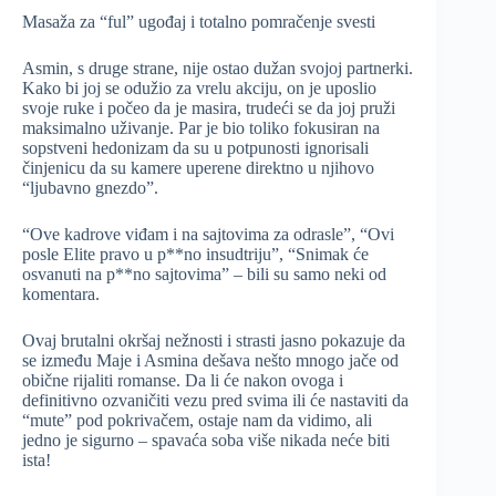
Masaža za “ful” ugođaj i totalno pomračenje svesti
Asmin, s druge strane, nije ostao dužan svojoj partnerki.
Kako bi joj se odužio za vrelu akciju, on je uposlio
svoje ruke i počeo da je masira, trudeći se da joj pruži
maksimalno uživanje. Par je bio toliko fokusiran na
sopstveni hedonizam da su u potpunosti ignorisali
činjenicu da su kamere uperene direktno u njihovo
“ljubavno gnezdo”.
“Ove kadrove viđam i na sajtovima za odrasle”, “Ovi
posle Elite pravo u p**no insudtriju”, “Snimak će
osvanuti na p**no sajtovima” – bili su samo neki od
komentara.
Ovaj brutalni okršaj nežnosti i strasti jasno pokazuje da
se između Maje i Asmina dešava nešto mnogo jače od
obične rijaliti romanse. Da li će nakon ovoga i
definitivno ozvaničiti vezu pred svima ili će nastaviti da
“mute” pod pokrivačem, ostaje nam da vidimo, ali
jedno je sigurno – spavaća soba više nikada neće biti
ista!