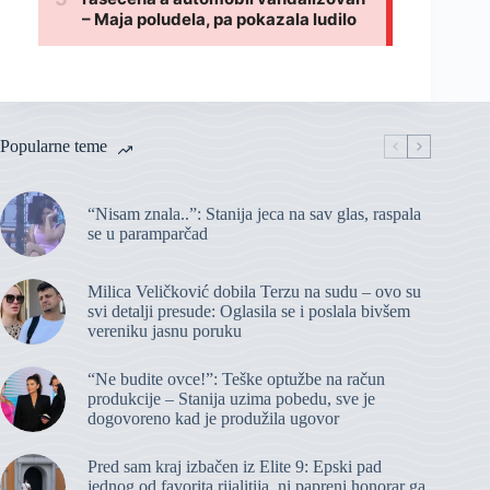
Popularne teme
“Nisam znala..”: Stanija jeca na sav glas, raspala
se u paramparčad
Milica Veličković dobila Terzu na sudu – ovo su
svi detalji presude: Oglasila se i poslala bivšem
vereniku jasnu poruku
“Ne budite ovce!”: Teške optužbe na račun
produkcije – Stanija uzima pobedu, sve je
dogovoreno kad je produžila ugovor
Pred sam kraj izbačen iz Elite 9: Epski pad
jednog od favorita rijalitija, ni papreni honorar ga