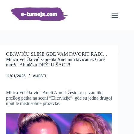
Preskoči
na
sadržaj
OBJAVIĆU SLIKE GDE VAM FAVORIT RADI…
Milica Veličković zapretila Anelinim lavicama: Gore
mreže, Ahmičku DRŽI U ŠACI?!
11/01/2026
VIJESTI
Milica Veličković i Aneli Ahmić žestoko su zaratile
prošlog petka na sceni “Elitovizije”, gde su jedna drugoj
uputile međusobne prozivke.