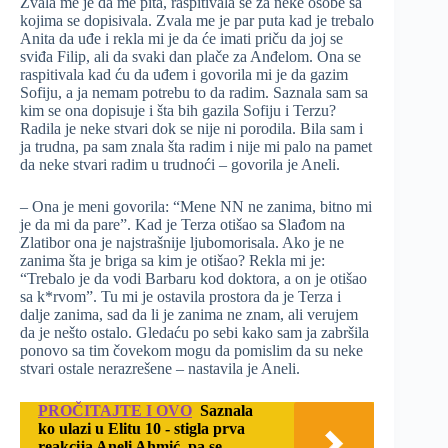
Zvala me je da me pita, raspitivala se za neke osobe sa
kojima se dopisivala. Zvala me je par puta kad je trebalo
Anita da uđe i rekla mi je da će imati priču da joj se
sviđa Filip, ali da svaki dan plače za Anđelom. Ona se
raspitivala kad ću da uđem i govorila mi je da gazim
Sofiju, a ja nemam potrebu to da radim. Saznala sam sa
kim se ona dopisuje i šta bih gazila Sofiju i Terzu?
Radila je neke stvari dok se nije ni porodila. Bila sam i
ja trudna, pa sam znala šta radim i nije mi palo na pamet
da neke stvari radim u trudnoći – govorila je Aneli.
– Ona je meni govorila: “Mene NN ne zanima, bitno mi
je da mi da pare”. Kad je Terza otišao sa Slađom na
Zlatibor ona je najstrašnije ljubomorisala. Ako je ne
zanima šta je briga sa kim je otišao? Rekla mi je:
“Trebalo je da vodi Barbaru kod doktora, a on je otišao
sa k*rvom”. Tu mi je ostavila prostora da je Terza i
dalje zanima, sad da li je zanima ne znam, ali verujem
da je nešto ostalo. Gledaću po sebi kako sam ja zabršila
ponovo sa tim čovekom mogu da pomislim da su neke
stvari ostale nerazrešene – nastavila je Aneli.
PROČITAJTE I OVO
Saznala
ko ulazi u Elitu 10 - stigla prva
reakcija Aneli Ahmić, pa se