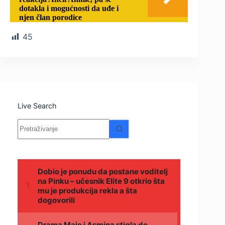
dotakla i mogućnosti da uđe i
njen član porodice
45
Live Search
Nema
rezultata.