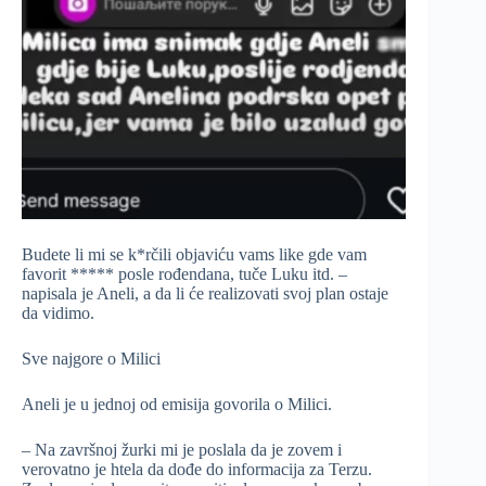
Budete li mi se k*rčili objaviću vams like gde vam
favorit ***** posle rođendana, tuče Luku itd. –
napisala je Aneli, a da li će realizovati svoj plan ostaje
da vidimo.
Sve najgore o Milici
Aneli je u jednoj od emisija govorila o Milici.
– Na završnoj žurki mi je poslala da je zovem i
verovatno je htela da dođe do informacija za Terzu.