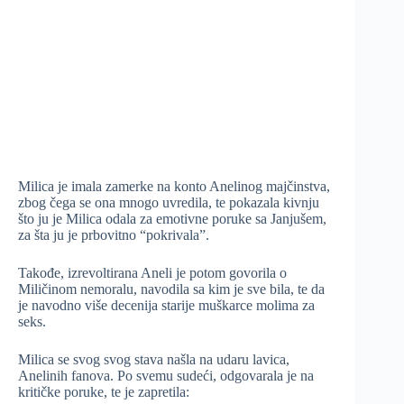
Milica je imala zamerke na konto Anelinog majčinstva,
zbog čega se ona mnogo uvredila, te pokazala kivnju
što ju je Milica odala za emotivne poruke sa Janjušem,
za šta ju je prbovitno “pokrivala”.
Takođe, izrevoltirana Aneli je potom govorila o
Miličinom nemoralu, navodila sa kim je sve bila, te da
je navodno više decenija starije muškarce molima za
seks.
Milica se svog svog stava našla na udaru lavica,
Anelinih fanova. Po svemu sudeći, odgovarala je na
kritičke poruke, te je zapretila: