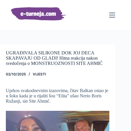
Preskoči
na
sadržaj
UGRAĐIVALA SILIKONE DOK JOJ DECA
SKAPAVAJU OD GLADI! Hitna reakcija nakon
svedočenja o MONSTRUOZNOSTI SITE AHMIĆ
02/10/2025
VIJESTI
Uprkos svakodnevnim izazovima, čitav Balkan ostao je
u šoku kada je u rijaliti šou “Elita” ušao Nerio Boris
Ružanji, sin Site Ahmić.