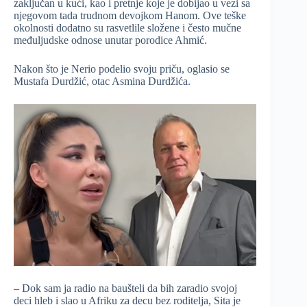
zaključan u kući, kao i pretnje koje je dobijao u vezi sa
njegovom tada trudnom devojkom Hanom. Ove teške
okolnosti dodatno su rasvetlile složene i često mučne
međuljudske odnose unutar porodice Ahmić.
Nakon što je Nerio podelio svoju priču, oglasio se
Mustafa Durdžić, otac Asmina Durdžića.
– Dok sam ja radio na baušteli da bih zaradio svojoj
deci hleb i slao u Afriku za decu bez roditelja, Sita je