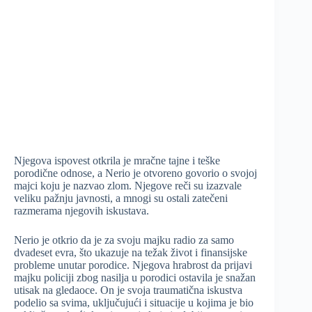
Njegova ispovest otkrila je mračne tajne i teške
porodične odnose, a Nerio je otvoreno govorio o svojoj
majci koju je nazvao zlom. Njegove reči su izazvale
veliku pažnju javnosti, a mnogi su ostali zatečeni
razmerama njegovih iskustava.
Nerio je otkrio da je za svoju majku radio za samo
dvadeset evra, što ukazuje na težak život i finansijske
probleme unutar porodice. Njegova hrabrost da prijavi
majku policiji zbog nasilja u porodici ostavila je snažan
utisak na gledaoce. On je svoja traumatična iskustva
podelio sa svima, uključujući i situacije u kojima je bio