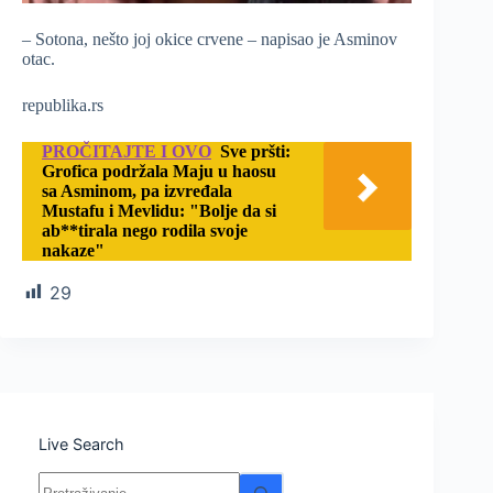
– Sotona, nešto joj okice crvene – napisao je Asminov
otac.
republika.rs
PROČITAJTE I OVO
Sve pršti:
Grofica podržala Maju u haosu
sa Asminom, pa izvređala
Mustafu i Mevlidu: "Bolje da si
ab**tirala nego rodila svoje
nakaze"
29
Live Search
Nema