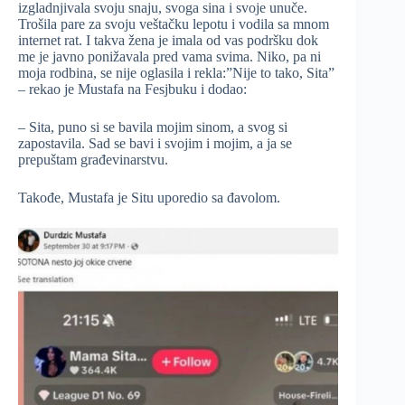
izgladnjivala svoju snaju, svoga sina i svoje unuče.
Trošila pare za svoju veštačku lepotu i vodila sa mnom
internet rat. I takva žena je imala od vas podršku dok
me je javno ponižavala pred vama svima. Niko, pa ni
moja rodbina, se nije oglasila i rekla:”Nije to tako, Sita”
– rekao je Mustafa na Fesjbuku i dodao:
– Sita, puno si se bavila mojim sinom, a svog si
zapostavila. Sad se bavi i svojim i mojim, a ja se
prepuštam građevinarstvu.
Takođe, Mustafa je Situ uporedio sa đavolom.