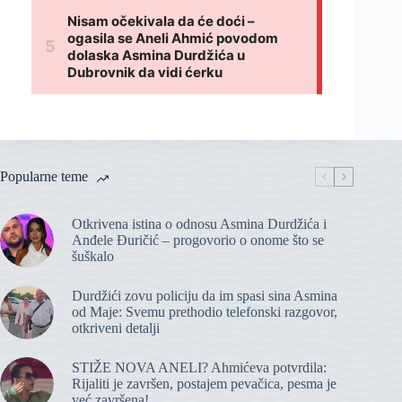
Popularne teme
Otkrivena istina o odnosu Asmina Durdžića i
Anđele Đuričić – progovorio o onome što se
šuškalo
Durdžići zovu policiju da im spasi sina Asmina
od Maje: Svemu prethodio telefonski razgovor,
otkriveni detalji
STIŽE NOVA ANELI? Ahmićeva potvrdila:
Rijaliti je završen, postajem pevačica, pesma je
već završena!