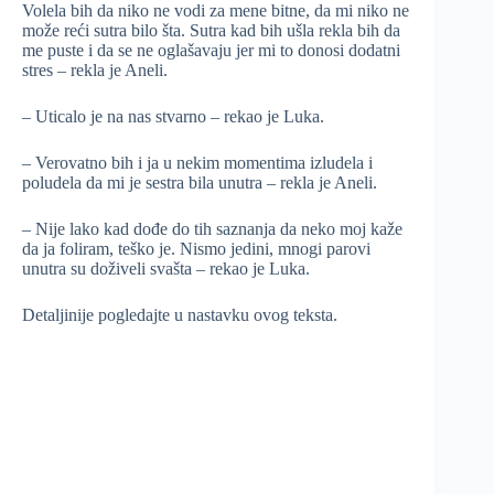
Volela bih da niko ne vodi za mene bitne, da mi niko ne
može reći sutra bilo šta. Sutra kad bih ušla rekla bih da
me puste i da se ne oglašavaju jer mi to donosi dodatni
stres – rekla je Aneli.
– Uticalo je na nas stvarno – rekao je Luka.
– Verovatno bih i ja u nekim momentima izludela i
poludela da mi je sestra bila unutra – rekla je Aneli.
– Nije lako kad dođe do tih saznanja da neko moj kaže
da ja foliram, teško je. Nismo jedini, mnogi parovi
unutra su doživeli svašta – rekao je Luka.
Detaljinije pogledajte u nastavku ovog teksta.