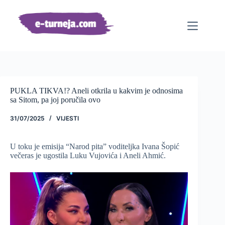
Preskoči
na
sadržaj
PUKLA TIKVA!? Aneli otkrila u kakvim je odnosima
sa Sitom, pa joj poručila ovo
31/07/2025
VIJESTI
U toku je emisija “Narod pita” voditeljka Ivana Šopić
večeras je ugostila Luku Vujovića i Aneli Ahmić.