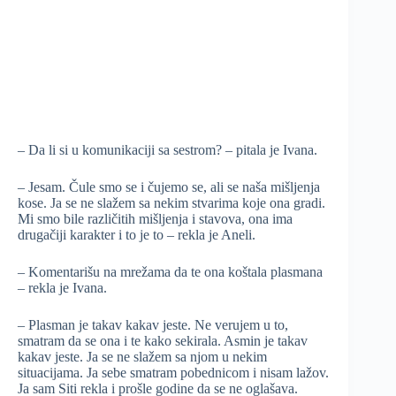
– Da li si u komunikaciji sa sestrom? – pitala je Ivana.
– Jesam. Čule smo se i čujemo se, ali se naša mišljenja
kose. Ja se ne slažem sa nekim stvarima koje ona gradi.
Mi smo bile različitih mišljenja i stavova, ona ima
drugačiji karakter i to je to – rekla je Aneli.
– Komentarišu na mrežama da te ona koštala plasmana
– rekla je Ivana.
– Plasman je takav kakav jeste. Ne verujem u to,
smatram da se ona i te kako sekirala. Asmin je takav
kakav jeste. Ja se ne slažem sa njom u nekim
situacijama. Ja sebe smatram pobednicom i nisam lažov.
Ja sam Siti rekla i prošle godine da se ne oglašava.