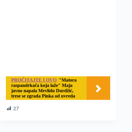
PROČITAJTE I OVO
"Matora
raspandrkača koja laže" Maja
javno napala Mevlidu Durdžić,
trese se zgrada Pinka od uvreda
27