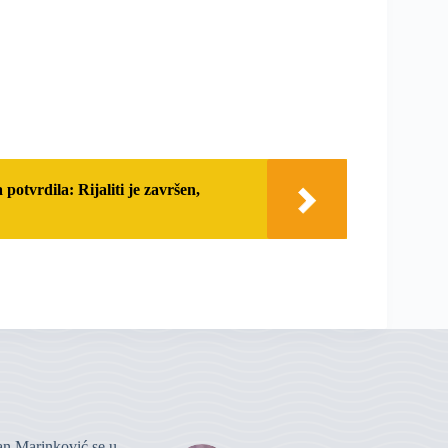
vrdila: Rijaliti je završen,
n Marinković se u