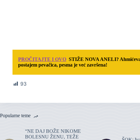
PROČITAJTE I OVO
STIŽE NOVA ANELI? Ahmićeva pot
postajem pevačica, pesma je već završena!
93
Popularne teme
“NE DAJ BOŽE NIKOME
BOLESNU ŽENU, TEŽE
ŠOK: Iva