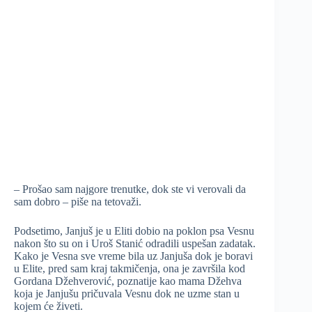
– Prošao sam najgore trenutke, dok ste vi verovali da
sam dobro – piše na tetovaži.
Podsetimo, Janjuš je u Eliti dobio na poklon psa Vesnu
nakon što su on i Uroš Stanić odradili uspešan zadatak.
Kako je Vesna sve vreme bila uz Janjuša dok je boravi
u Elite, pred sam kraj takmičenja, ona je završila kod
Gordana Džehverović, poznatije kao mama Džehva
koja je Janjušu pričuvala Vesnu dok ne uzme stan u
kojem će živeti.