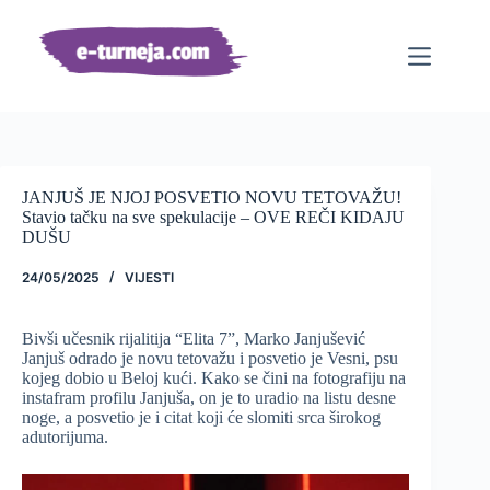
Preskoči
na
sadržaj
JANJUŠ JE NJOJ POSVETIO NOVU TETOVAŽU!
Stavio tačku na sve spekulacije – OVE REČI KIDAJU
DUŠU
24/05/2025
VIJESTI
Bivši učesnik rijalitija “Elita 7”, Marko Janjušević
Janjuš odrado je novu tetovažu i posvetio je Vesni, psu
kojeg dobio u Beloj kući. Kako se čini na fotografiju na
instafram profilu Janjuša, on je to uradio na listu desne
noge, a posvetio je i citat koji će slomiti srca širokog
adutorijuma.