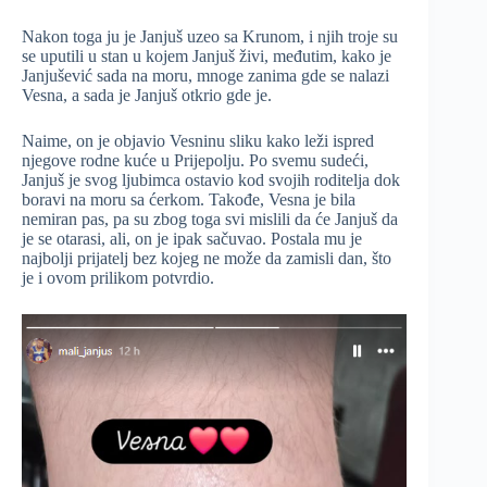
Nakon toga ju je Janjuš uzeo sa Krunom, i njih troje su
se uputili u stan u kojem Janjuš živi, međutim, kako je
Janjušević sada na moru, mnoge zanima gde se nalazi
Vesna, a sada je Janjuš otkrio gde je.
Naime, on je objavio Vesninu sliku kako leži ispred
njegove rodne kuće u Prijepolju. Po svemu sudeći,
Janjuš je svog ljubimca ostavio kod svojih roditelja dok
boravi na moru sa ćerkom. Takođe, Vesna je bila
nemiran pas, pa su zbog toga svi mislili da će Janjuš da
je se otarasi, ali, on je ipak sačuvao. Postala mu je
najbolji prijatelj bez kojeg ne može da zamisli dan, što
je i ovom prilikom potvrdio.