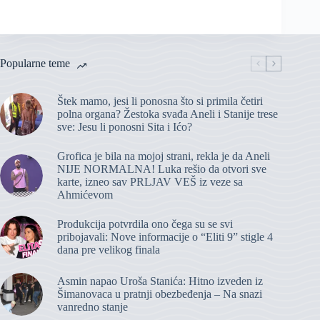
Popularne teme
Štek mamo, jesi li ponosna što si primila četiri
polna organa? Žestoka svađa Aneli i Stanije trese
sve: Jesu li ponosni Sita i Ićo?
Grofica je bila na mojoj strani, rekla je da Aneli
NIJE NORMALNA! Luka rešio da otvori sve
karte, izneo sav PRLJAV VEŠ iz veze sa
Ahmićevom
Produkcija potvrdila ono čega su se svi
pribojavali: Nove informacije o “Eliti 9” stigle 4
dana pre velikog finala
Asmin napao Uroša Stanića: Hitno izveden iz
Šimanovaca u pratnji obezbeđenja – Na snazi
vanredno stanje