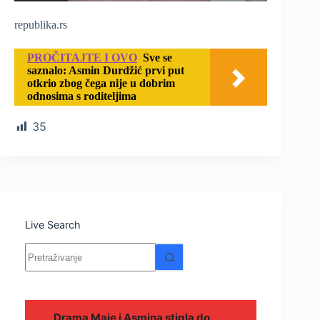
republika.rs
PROČITAJTE I OVO
Sve se
saznalo: Asmin Durdžić prvi put
otkrio zbog čega nije u dobrim
odnosima s roditeljima
35
Live Search
Nema
rezultata.