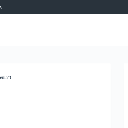
A
enih”!