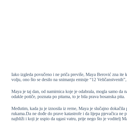
Iako izgleda povučeno i ne priča previše, Maya Berović zna ite k
volju, ono što se desilo na snimanju emisije “12 Veličanstvenih”,
Maya je taj dan, od namirnica koje je odabrala, mogla samo da na
odakle potiče, poznata po pitama, to je bila prava bosanska pita.
Međutim, kada ju je iznosila iz rerne, Maya je slučajno dokačila p
rukama.Da ne dođe do prave katastrofe i da lijepa pjevačica ne pl
najbliži i koji je uspio da ugasi vatru, prije nego što je voditelj 