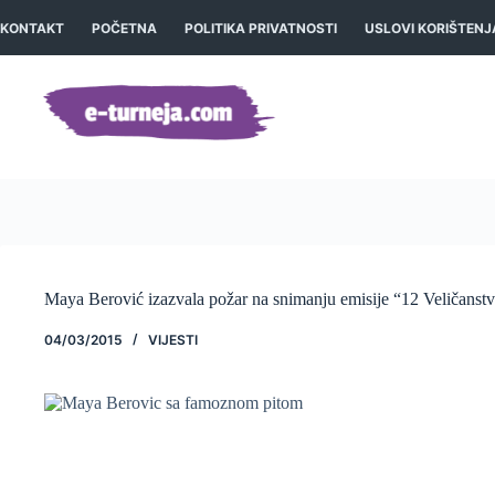
Preskoči
na
KONTAKT
POČETNA
POLITIKA PRIVATNOSTI
USLOVI KORIŠTENJ
sadržaj
Maya Berović izazvala požar na snimanju emisije “12 Veličanstv
04/03/2015
VIJESTI