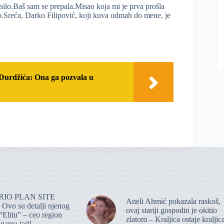
desilo.Baš sam se prepala.Misao koja mi je prva prošla
udio.Sreća, Darko Filipović, koji kuva odmah do mene, je
 Durdžića: Ona ga pozvala u
IO PLAN SITE
Aneli Ahmić pokazala raskoš,
vo su detalji njenog
ovaj stariji gospodin je okitio
“Elitu” – ceo region
zlatom – Kraljica ostaje kraljic
ogama tad!