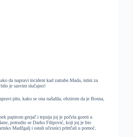
ako da napravi incident kad zatrabe.Mada, istini za
 bilo je sasvim slučajno!
pravi pitu, kako se ona našalila, obzirom da je Bosna,
ek papirom grejač i tepsija joj je počela goreti u
ane, potrudio se Darko Filipović, koji joj je bio
Marinko Madžgalj i ostali učesnici pritrčali u pomoć.