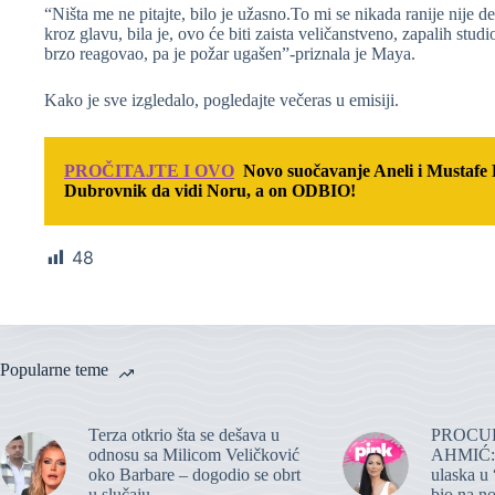
“Ništa me ne pitajte, bilo je užasno.To mi se nikada ranije nije 
kroz glavu, bila je, ovo će biti zaista veličanstveno, zapalih st
brzo reagovao, pa je požar ugašen”-priznala je Maya.
Kako je sve izgledalo, pogledajte večeras u emisiji.
PROČITAJTE I OVO
Novo suočavanje Aneli i Mustafe
Dubrovnik da vidi Noru, a on ODBIO!
48
Popularne teme
Terza otkrio šta se dešava u
PROCUR
odnosu sa Milicom Veličković
AHMIĆ: O
oko Barbare – dogodio se obrt
ulaska u 
u slučaju
bio na n