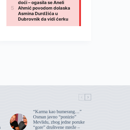
“Karma kao bumerang…”
Osman javno “ponizio”
Mevlidu, zbog jedne poruke
a
“gore” društvene mreže –