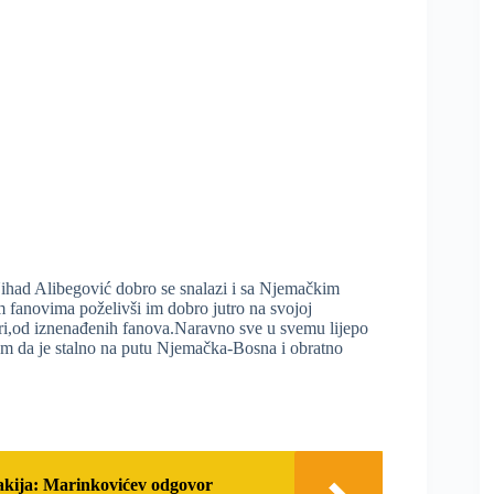
Nihad Alibegović dobro se snalazi i sa Njemačkim
m fanovima poželivši im dobro jutro na svojoj
tari,od iznenađenih fanova.Naravno sve u svemu lijepo
rom da je stalno na putu Njemačka-Bosna i obratno
akija: Marinkovićev odgovor