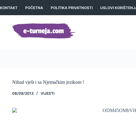
Preskoči
na
KONTAKT
POČETNA
POLITIKA PRIVATNOSTI
USLOVI KORIŠTENJ
sadržaj
Nihad vješt i sa Njemačkim jezikom !
08/09/2013
VIJESTI