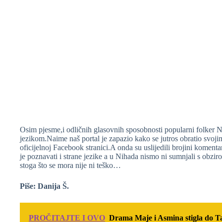
Osim pjesme,i odličnih glasovnih sposobnosti popularni folker 
jezikom.Naime naš portal je zapazio kako se jutros obratio svoji
oficijelnoj Facebook stranici.A onda su uslijedili brojini komen
je poznavati i strane jezike a u Nihada nismo ni sumnjali s obzi
stoga što se mora nije ni teško…
Piše: Danija Š.
PROČITAJTE I OVO
Drama Maje i Asmina stigla do T