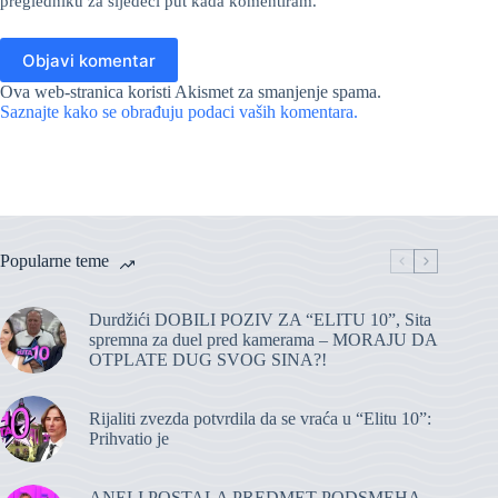
pregledniku za sljedeci put kada komentiram.
Objavi komentar
Ova web-stranica koristi Akismet za smanjenje spama.
Saznajte kako se obrađuju podaci vaših komentara.
Popularne teme
Durdžići DOBILI POZIV ZA “ELITU 10”, Sita
spremna za duel pred kamerama – MORAJU DA
OTPLATE DUG SVOG SINA?!
Rijaliti zvezda potvrdila da se vraća u “Elitu 10”:
Prihvatio je
ANELI POSTALA PREDMET PODSMEHA