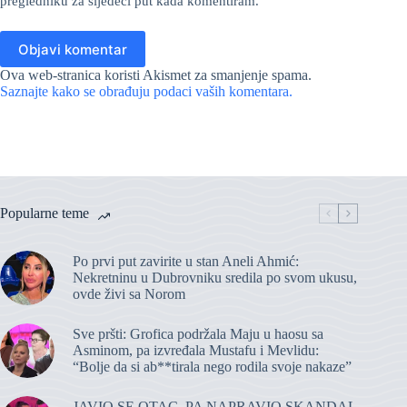
pregledniku za sljedeci put kada komentiram.
Objavi komentar
Ova web-stranica koristi Akismet za smanjenje spama.
Saznajte kako se obrađuju podaci vaših komentara.
Popularne teme
Po prvi put zavirite u stan Aneli Ahmić:
Nekretninu u Dubrovniku sredila po svom ukusu,
ovde živi sa Norom
Sve pršti: Grofica podržala Maju u haosu sa
Asminom, pa izvređala Mustafu i Mevlidu:
“Bolje da si ab**tirala nego rodila svoje nakaze”
JAVIO SE OTAC, PA NAPRAVIO SKANDAL