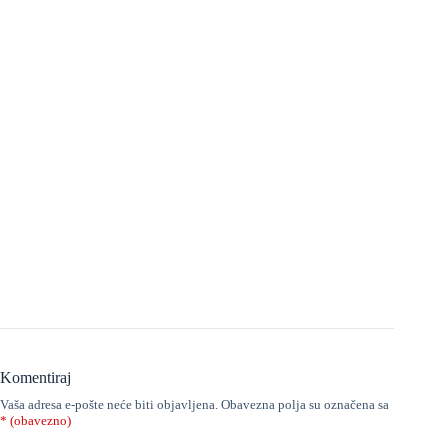
Komentiraj
Vaša adresa e-pošte neće biti objavljena.
Obavezna polja su označena sa
* (obavezno)