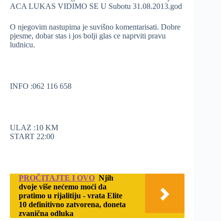
ACA LUKAS VIDIMO SE U Subotu 31.08.2013.god
O njegovim nastupima je suvišno komentarisati. Dobre
pjesme, dobar stas i jos bolji glas ce naprviti pravu
ludnicu.
INFO :062 116 658
ULAZ :10 KM
START 22:00
PROČITAJTE I OVO
Njih
dvoje više nećemo moći da
pratimo u rijalitiju - vrata Elite
10 definitivno zatvorena, doneta
zvanična odluka