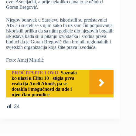
ovoj Asocijaciji, a prije nekoliko dana to je učinio i
Goran Bregović.
Njegov boravak u Sarajevu iskoristili su predstavnici
AIS-a i susreli se s njim kako bi uz sam čin potpisivanja
iskoristili priliku da sa njim podjele dio njegovih bogatih
iskustava kada su u pitanju izvođačka i srodna prava
budući da je Goran Bregović član brojnih regionalnih i
svjetskih organizacija koja štite prava izvođača.
Foto: Arnej Misirlić
PROČITAJTE I OVO
Saznala
ko ulazi u Elitu 10 - stigla prva
reakcija Aneli Ahmić, pa se
dotakla i mogućnosti da uđe i
njen član porodice
34