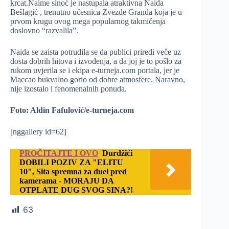
krcat.Naime sinoć je nastupala atraktivna Naida
Bešlagić , trenutno učesnica Zvezde Granda koja je u
prvom krugu ovog mega popularnog takmičenja
doslovno “razvalila”.
Naida se zaista potrudila se da publici priredi veče uz
dosta dobrih hitova i izvođenja, a da joj je to pošlo za
rukom uvjerila se i ekipa e-turneja.com portala, jer je
Maccao bukvalno gorio od dobre atmosfere. Naravno,
nije izostalo i fenomenalnih ponuda.
Foto: Aldin Fafulović/e-turneja.com
[nggallery id=62]
PROČITAJTE I OVO
Durdžići
DOBILI POZIV ZA "ELITU
10", Sita spremna za duel pred
kamerama - MORAJU DA
OTPLATE DUG SVOG SINA?!
63