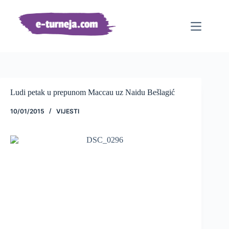
Preskoči
na
sadržaj
Ludi petak u prepunom Maccau uz Naidu Bešlagić
10/01/2015
VIJESTI