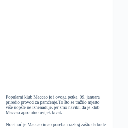
Popularni klub Maccao je i ovoga petka, 09. januara
priredio provod za pamćenje.To što se tražilo mjesto
više uopšte ne iznenađuje, jer smo navikli da je klub
Maccao apsolutno uvijek krcat.
No sinoć je Maccao imao poseban razlog zašto da bude