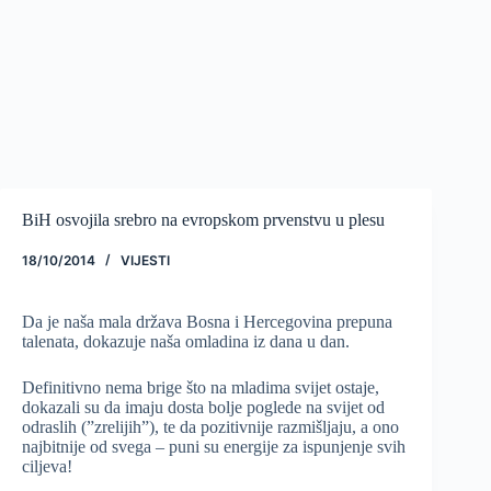
BiH osvojila srebro na evropskom prvenstvu u plesu
18/10/2014
VIJESTI
Da je naša mala država Bosna i Hercegovina prepuna
talenata, dokazuje naša omladina iz dana u dan.
Definitivno nema brige što na mladima svijet ostaje,
dokazali su da imaju dosta bolje poglede na svijet od
odraslih (”zrelijih”), te da pozitivnije razmišljaju, a ono
najbitnije od svega – puni su energije za ispunjenje svih
ciljeva!