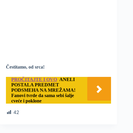
Čestitamo, od srca!
PROČITAJTE I OVO
ANELI
POSTALA PREDMET
PODSMEHA NA MREŽAMA!
Fanovi tvrde da sama sebi šalje
cveće i poklone
42