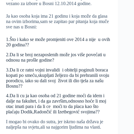
vezano za izbore u Bosni 12.10.2014 godine.
Ja kao osoba koja ima 21 godinu i koja može da glasa
na ovim izborima,sam se zapitao par pitanja koja muče
sve nas u Bosni:
1.Što i kako se može promjeniti ove 2014 a nije u ovih
20 godina??
2.Da li se broj nezaposlenih može jos više povećati u
odnosu na prošle godine?
3.Da li ce ratni vojni invalidi i obitelji poginuli boraca
kopati po smeću,skupljati željezo da bi prehranili svoju
porodicu, iako su dali svoj život ili dio tjela za našu
Bosnu??
4.Da li cu ja kao osoba od 21 godine moći da idem i
dalje na fakultet, i da ga završim,odnosno hoće li moj
otac imati para i da li ce moći to da placa kao što
plaćaju Dodik,Radončić ili Izetbegović svojima??
I mogao bi ovako do sutra, jer iskrno naša država je
naljepša na svjetu,ali sa najgorim ljudima na vlasti.