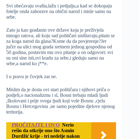
Svi obećavaju svašta,lažu i petljalju,a kad se dokopaju
fotelje onda zaborave na obični narod i misle samo na
sebe.
Zato ja kao građanin ove države koja je preživjela
mnogo ratova, ali koju sad političari uništavaju,pitam se
za koga narod da glasa?Kome da da povjerenje?Jer
jučer na ulici mog grada sretnem jednog gospodina od
50 godina, postavim mu ovo pitanje a on odgovori: svi
su oni sine isti,svi kradu za sebe,i gledaju samo na
sebe,a narod ko j**e.
I u pravu je čovjek zar ne.
Mislim da je dosta ovi stari političara i njihovi priča o
podjeli,o nacionalizmu i sl, Bosni trebaju mladi ljudi
,školovani i prije svega ljudi koji vole Bosnu ,cjelu
Bosnu i Hercegovinu ,ne samo pojedine djelove njenog
teritorija.
PROČITAJTE I OVO
Nerio
rešio da otkrije ono što Asmin
Durdžić krije - tri nedelje nakon