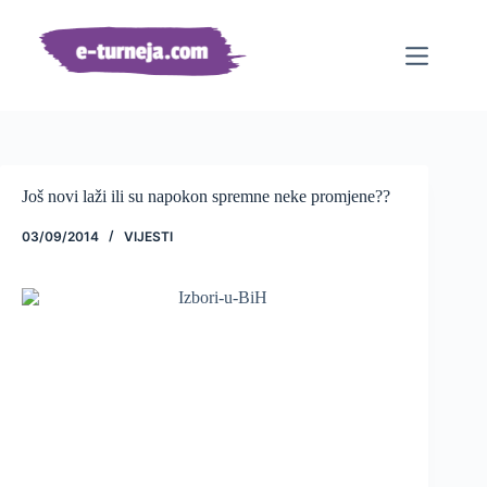
Preskoči
na
sadržaj
Još novi laži ili su napokon spremne neke promjene??
03/09/2014
VIJESTI