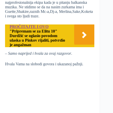
najprofesionalnija ekipa kada je u pitanju balkanska
muzika. Ne stidimo se da na nasim zurkama ima i
Guette,Shakire,raznih Mc-a,Dj-a, Merlina,Sake,Koketa
i svega sto ljudi traze.
PROČITAJTE I OVO
"Pripremam se za Elitu 10"
Durdžić se oglasio povodom
ulaska u Pinkov rijaliti, potvrdio
je angažman
– Samo naprijed i hvala za ovaj razgovor
.
Hvala Vama na slobodi govora i ukazanoj pažnji.