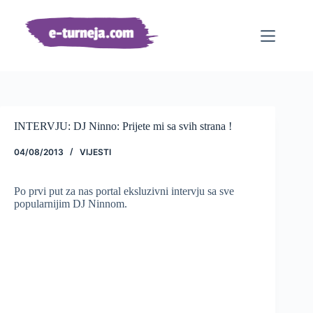
Preskoči
na
sadržaj
INTERVJU: DJ Ninno: Prijete mi sa svih strana !
04/08/2013
VIJESTI
Po prvi put za nas portal eksluzivni intervju sa sve
popularnijim DJ Ninnom.