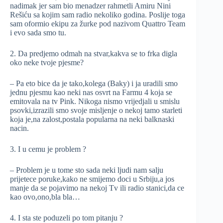
nadimak jer sam bio menadzer rahmetli Amiru Nini
Rešiću sa kojim sam radio nekoliko godina. Poslije toga
sam oformio ekipu za žurke pod nazivom Quattro Team
i evo sada smo tu.
2. Da predjemo odmah na stvar,kakva se to frka digla
oko neke tvoje pjesme?
– Pa eto bice da je tako,kolega (Baky) i ja uradili smo
jednu pjesmu kao neki nas osvrt na Farmu 4 koja se
emitovala na tv Pink. Nikoga nismo vrijedjali u smislu
psovki,izrazili smo svoje misljenje o nekoj tamo starleti
koja je,na zalost,postala popularna na neki balknaski
nacin.
3. I u cemu je problem ?
– Problem je u tome sto sada neki ljudi nam salju
prijetece poruke,kako ne smijemo doci u Srbiju,a jos
manje da se pojavimo na nekoj Tv ili radio stanici,da ce
kao ovo,ono,bla bla…
4. I sta ste poduzeli po tom pitanju ?