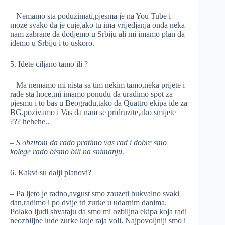
– Nemamo sta poduzimati,pjesma je na You Tube i
moze svako da je cuje,ako tu ima vrijedjanja onda neka
nam zabrane da dodjemo u Srbiju ali mi imamo plan da
idemo u Srbiju i to uskoro.
5. Idete ciljano tamo ili ?
– Ma nemamo mi nista sa tim nekim tamo,neka prijete i
rade sta hoce,mi imamo ponudu da uradimo spot za
pjesmu i to bas u Beogradu,tako da Quattro ekipa ide za
BG,pozivamo i Vas da nam se pridruzite,ako smijete
??? hehehe..
– S obzirom da rado pratimo vas rad i dobre smo
kolege rado bismo bili na snimanju.
6. Kakvi su dalji planovi?
– Pa ljeto je radno,avgust smo zauzeti bukvalno svaki
dan,radimo i po dvije tri zurke u udarnim danima.
Polako ljudi shvataju da smo mi ozbiljna ekipa koja radi
neozbiljne lude zurke koje raja voli. Najpovoljniji smo i