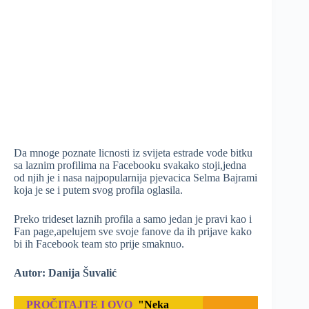
Da mnoge poznate licnosti iz svijeta estrade vode bitku
sa laznim profilima na Facebooku svakako stoji,jedna
od njih je i nasa najpopularnija pjevacica Selma Bajrami
koja je se i putem svog profila oglasila.
Preko trideset laznih profila a samo jedan je pravi kao i
Fan page,apelujem sve svoje fanove da ih prijave kako
bi ih Facebook team sto prije smaknuo.
Autor: Danija Šuvalić
PROČITAJTE I OVO
"Neka