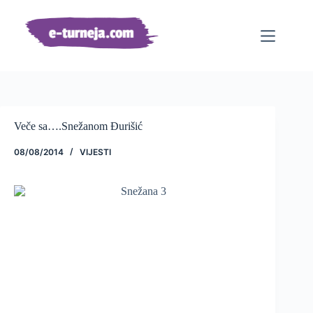
Preskoči
na
sadržaj
Veče sa….Snežanom Đurišić
08/08/2014
VIJESTI