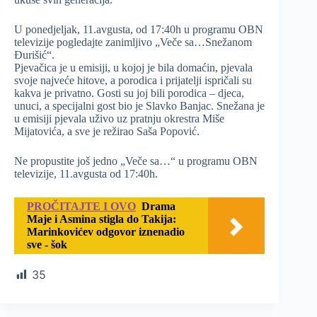
U ponedjeljak, 11.avgusta, od 17:40h u programu OBN
televizije pogledajte zanimljivo „Veče sa…Snežanom
Đurišić“.
Pjevačica je u emisiji, u kojoj je bila domaćin, pjevala
svoje najveće hitove, a porodica i prijatelji ispričali su
kakva je privatno. Gosti su joj bili porodica – djeca,
unuci, a specijalni gost bio je Slavko Banjac. Snežana je
u emisiji pjevala uživo uz pratnju okrestra Miše
Mijatovića, a sve je režirao Saša Popović.
Ne propustite još jedno „Veče sa…“ u programu OBN
televizije, 11.avgusta od 17:40h.
PROČITAJTE I OVO
Drama
Maje i Asmina stigla do Takija:
Marinkovićev odgovor iznenadio
sve - šok
35