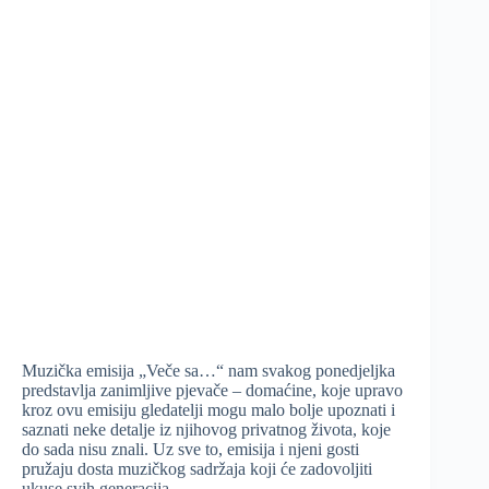
Muzička emisija „Veče sa…“ nam svakog ponedjeljka
predstavlja zanimljive pjevače – domaćine, koje upravo
kroz ovu emisiju gledatelji mogu malo bolje upoznati i
saznati neke detalje iz njihovog privatnog života, koje
do sada nisu znali. Uz sve to, emisija i njeni gosti
pružaju dosta muzičkog sadržaja koji će zadovoljiti
ukuse svih generacija.