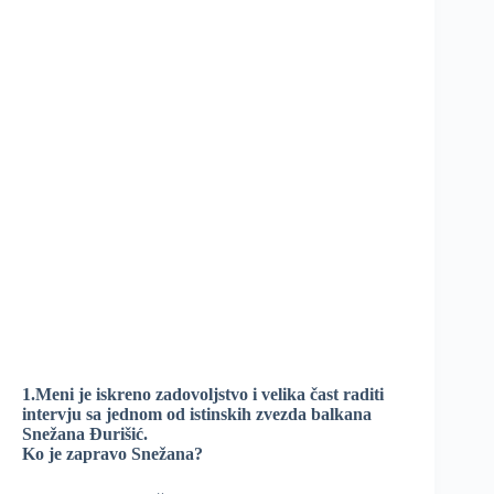
1.Meni je iskreno zadovoljstvo i velika čast raditi
intervju sa jednom od istinskih zvezda balkana
Snežana Đurišić.
Ko je zapravo Snežana?