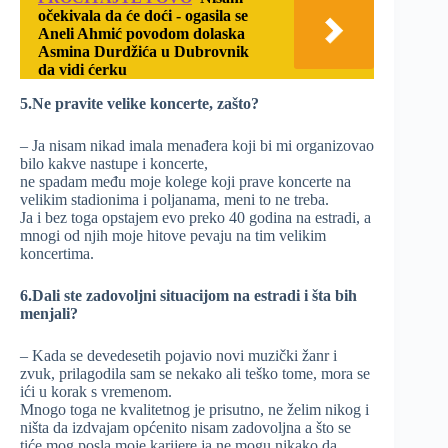
očekivala da će doći - ogasila se
Aneli Ahmić povodom dolaska
Asmina Durdžića u Dubrovnik
da vidi ćerku
5.Ne pravite velike koncerte, zašto?
– Ja nisam nikad imala menađera koji bi mi organizovao
bilo kakve nastupe i koncerte,
ne spadam među moje kolege koji prave koncerte na
velikim stadionima i poljanama, meni to ne treba.
Ja i bez toga opstajem evo preko 40 godina na estradi, a
mnogi od njih moje hitove pevaju na tim velikim
koncertima.
6.Dali ste zadovoljni situacijom na estradi i šta bih
menjali?
– Kada se devedesetih pojavio novi muzički žanr i
zvuk, prilagodila sam se nekako ali teško tome, mora se
ići u korak s vremenom.
Mnogo toga ne kvalitetnog je prisutno, ne želim nikog i
ništa da izdvajam općenito nisam zadovoljna a što se
tiće mog posla moje karijere ja ne mogu nikako da