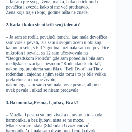
– Ja sam pre svega žena, majka, baka pa tek onda
pevačica i zvezda kako si me već predstavio.
Žena koja traje i kojoj godine ništa ne znače.
2.Kada i kako ste otkrili svoj talenat?
– Ja sam se rodila pevajući (smeh), kao mala devojčica
sam volela pevati, išla sam s svojim ocem u obližnju
kafanu u selu, s 6 il 7 godina i uzimala sam od pevačice
mikrofon i pevala, sa 12 sam učestvovala na
“Beogradskom Proleću” gde sam pobedila i bila sam
medijska senzacija s pesmom “Rođendanska torta”,
nakon tog preokreta sam išla u “Beli Dvor” na Titov
rođendan i zajedno s njim sekla tortu i to je bila velika
prekretnica u mome životu,
nakon toga sam samo snimala nove pesme, albume,
uvek pevala i nikad se nisam predavala.
3.Harmonika,Pesma, Ljubav, Brak?
– Muzika i pesma su moj zivot a naravno u to spada i
harmonika, a bez ljubavi nista se ne moze.
Mlada sam se udala (Slobodan Gvozdenović-
harmonikaš), imala sam divan brak i rodila dvoje