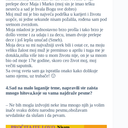
prelepe dece Maja i Marko (moj sin je imao tešku
nesreću a sad je hvala Bogu sve dobro)
Moj muž mi je bio najveća podrška u karijeri i životu
uopće, ni jedne sekunde nisam požalila, rođena sam pod
sretnom zvezdom.
Moja mladost je jednostavno brzo prošla i tako brzo je
došlo vreme i za udaju i za decu, imam dvoje prelepe
dece i još lepšu unućad (Smeh).
Moja deca su mi najvažniji uvek bili i ostat ce, na moju
veliku žalost moj muž je preminuo u aprilu i tuga me je
dotukla,ništa više isto u mom životu nije, on je sa mnom
bio od moje 17te godine, skoro ceo život moj, moj
večiti saputnik.
Sa ovog sveta sam ga ispratila onako kako dolikuje
samo njemu, uz trubače! 🙁
4.Sad na malo laganije teme, napravili ste zaista
mnogo hitova,koje su vama najdraže pesme?
– Ne bih mogla izdvojiti neke ima mnogo njih ja volim
inače svaku dobru narodnu pesmu,obožavam
sevdalinke da slušam i da pevam.
PROČITAJTE I OVO
Nisam