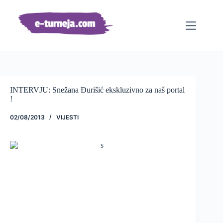
Preskoči
na
sadržaj
INTERVJU: Snežana Đurišić ekskluzivno za naš portal
!
02/08/2013
VIJESTI