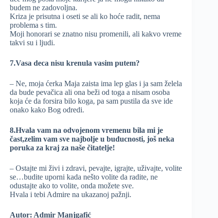
budem ne zadovoljna.
Kriza je prisutna i oseti se ali ko hoće radit, nema
problema s tim.
Moji honorari se znatno nisu promenili, ali kakvo vreme
takvi su i ljudi.
7.Vasa deca nisu krenula vasim putem?
– Ne, moja ćerka Maja zaista ima lep glas i ja sam želela
da bude pevačica ali ona beži od toga a nisam osoba
koja će da forsira bilo koga, pa sam pustila da sve ide
onako kako Bog odredi.
8.Hvala vam na odvojenom vremenu bila mi je
čast,zelim vam sve najbolje u buducnosti, još neka
poruka za kraj za naše čitatelje!
– Ostajte mi živi i zdravi, pevajte, igrajte, uživajte, volite
se…budite uporni kada nešto volite da radite, ne
odustajte ako to volite, onda možete sve.
Hvala i tebi Admire na ukazanoj pažnji.
Autor: Admir Manjgafić