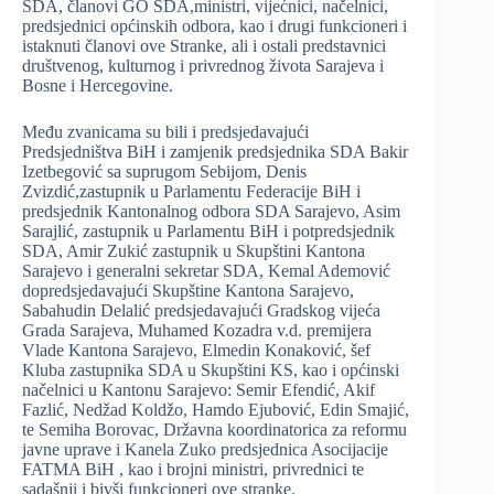
SDA, članovi GO SDA,ministri, vijećnici, načelnici,
predsjednici općinskih odbora, kao i drugi funkcioneri i
istaknuti članovi ove Stranke, ali i ostali predstavnici
društvenog, kulturnog i privrednog života Sarajeva i
Bosne i Hercegovine.
Među zvanicama su bili i predsjedavajući
Predsjedništva BiH i zamjenik predsjednika SDA Bakir
Izetbegović sa suprugom Sebijom, Denis
Zvizdić,zastupnik u Parlamentu Federacije BiH i
predsjednik Kantonalnog odbora SDA Sarajevo, Asim
Sarajlić, zastupnik u Parlamentu BiH i potpredsjednik
SDA, Amir Zukić zastupnik u Skupštini Kantona
Sarajevo i generalni sekretar SDA, Kemal Ademović
dopredsjedavajući Skupštine Kantona Sarajevo,
Sabahudin Delalić predsjedavajući Gradskog vijeća
Grada Sarajeva, Muhamed Kozadra v.d. premijera
Vlade Kantona Sarajevo, Elmedin Konaković, šef
Kluba zastupnika SDA u Skupštini KS, kao i općinski
načelnici u Kantonu Sarajevo: Semir Efendić, Akif
Fazlić, Nedžad Koldžo, Hamdo Ejubović, Edin Smajić,
te Semiha Borovac, Državna koordinatorica za reformu
javne uprave i Kanela Zuko predsjednica Asocijacije
FATMA BiH , kao i brojni ministri, privrednici te
sadašnji i bivši funkcioneri ove stranke.