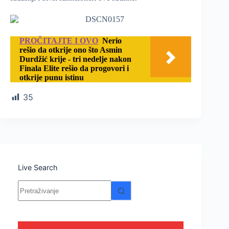
PROČITAJTE I OVO
Nerio
rešio da otkrije ono što Asmin
Durdžić krije - tri nedelje nakon
Finala Elite rešio da progovori i
otkrije punu istinu
35
Live Search
Nema
rezultata.