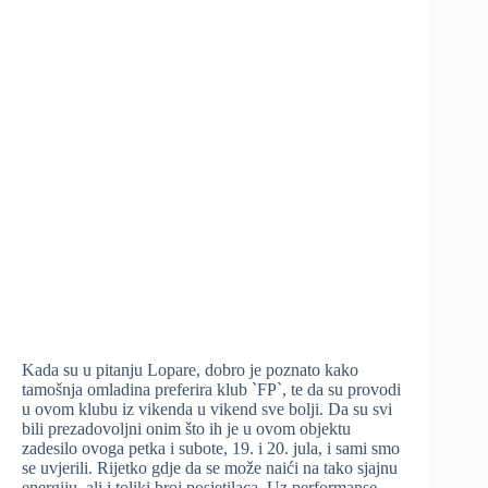
Kada su u pitanju Lopare, dobro je poznato kako
tamošnja omladina preferira klub `FP`, te da su provodi
u ovom klubu iz vikenda u vikend sve bolji. Da su svi
bili prezadovoljni onim što ih je u ovom objektu
zadesilo ovoga petka i subote, 19. i 20. jula, i sami smo
se uvjerili. Rijetko gdje da se može naići na tako sjajnu
energiju, ali i toliki broj posjetilaca. Uz performanse