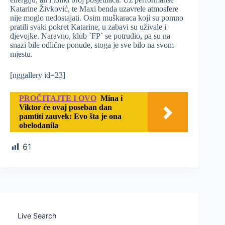
Katarine Živković, te Maxi benda uzavrele atmosfere
nije moglo nedostajati. Osim muškaraca koji su pomno
pratili svaki pokret Katarine, u zabavi su uživale i
djevojke. Naravno, klub `FP` se potrudio, pa su na
snazi bile odlične ponude, stoga je sve bilo na svom
mjestu.
[nggallery id=23]
PROČITAJTE I OVO
Mina i
Viktor će ovaj poseban dan
pamtiti zauvek: Evo šta je ona
obelodanila
61
Live Search