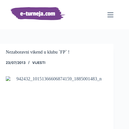
Preskoči
na
sadržaj
Nezaboravni vikend u klubu `FP` !
23/07/2013
VIJESTI