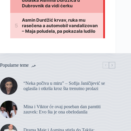
Popularne teme
“Neka počiva u miru” – Sofija Janičijević se
oglasila i otkrila kroz šta trenutno prolazi
Mina i Viktor će ovaj poseban dan pamtiti
zauvek: Evo šta je ona obelodanila
Drama Maje i Asmina stigla do Takija: