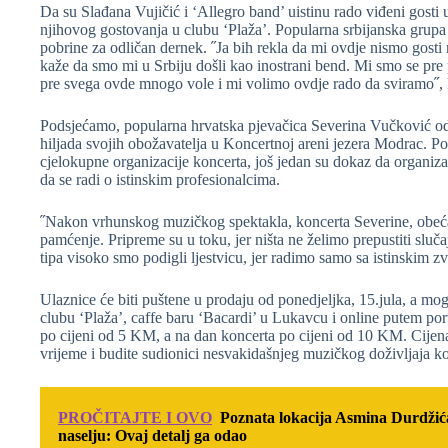
Da su Slađana Vujičić i ‘Allegro band’ uistinu rado viđeni gost
njihovog gostovanja u clubu ‘Plaža’. Popularna srbijanska grupa 
pobrine za odličan dernek. ˝Ja bih rekla da mi ovdje nismo gost
kaže da smo mi u Srbiju došli kao inostrani bend. Mi smo se pre 
pre svega ovde mnogo vole i mi volimo ovdje rado da sviramo˝, k
Podsjećamo, popularna hrvatska pjevačica Severina Vučković odr
hiljada svojih obožavatelja u Koncertnoj areni jezera Modrac. Po
cjelokupne organizacije koncerta, još jedan su dokaz da organizaci
da se radi o istinskim profesionalcima.
˝Nakon vrhunskog muzičkog spektakla, koncerta Severine, obeć
pamćenje. Pripreme su u toku, jer ništa ne želimo prepustiti sluč
tipa visoko smo podigli ljestvicu, jer radimo samo sa istinskim zvi
Ulaznice će biti puštene u prodaju od ponedjeljka, 15.jula, a m
clubu ‘Plaža’, caffe baru ‘Bacardi’ u Lukavcu i online putem por
po cijeni od 5 KM, a na dan koncerta po cijeni od 10 KM. Cijen
vrijeme i budite sudionici nesvakidašnjeg muzičkog doživljaja ko
PROČITAJTE I OVO
Poznata lokacija Asmina Durdži
naselju: Ovaj detalj ga odao