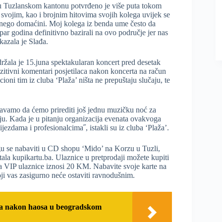
i u Tuzlanskom kantonu potvrđeno je više puta tokom
svojim, kao i brojnim hitovima svojih kolega uvijek se
i nego domaćini. Moj kolega iz benda ume često da
par godina definitivno bazirali na ovo područje jer nas
azala je Slađa.
žala je 15.juna spektakularan koncert pred desetak
zitivni komentari posjetilaca nakon koncerta na račun
oni tim iz cluba ‘Plaža’ ništa ne prepuštaju slučaju, te
avamo da ćemo prirediti još jednu muzičku noć za
aju. Kada je u pitanju organizacija evenata ovakvoga
jezdama i profesionalcima˝, istakli su iz cluba ‘Plaža’.
ogu se nabaviti u CD shopu ‘Mido’ na Korzu u Tuzli,
tala kupikartu.ba. Ulaznice u pretprodaji možete kupiti
a VIP ulaznice iznosi 20 KM. Nabavite svoje karte na
ji vas zasigurno neće ostaviti ravnodušnim.
ća nakon haosa u beogradskom