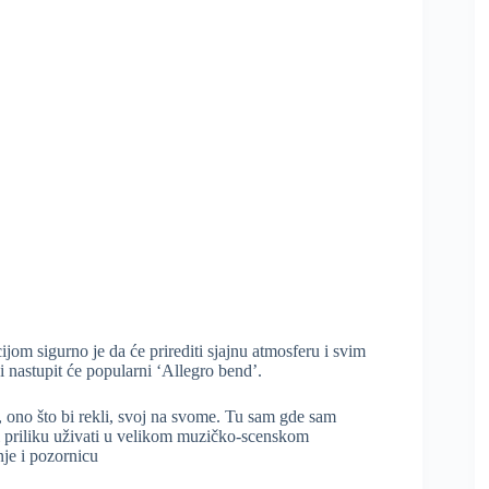
om sigurno je da će prirediti sjajnu atmosferu i svim
 nastupit će popularni ‘Allegro bend’.
 ono što bi rekli, svoj na svome. Tu sam gde sam
ati priliku uživati u velikom muzičko-scenskom
nje i pozornicu