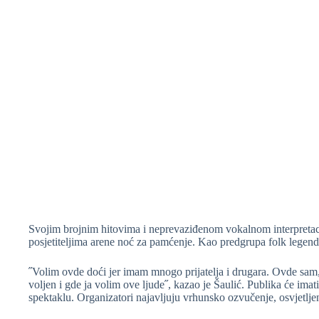
Svojim brojnim hitovima i neprevaziđenom vokalnom interpretacij
posjetiteljima arene noć za pamćenje. Kao predgrupa folk legendi
˝Volim ovde doći jer imam mnogo prijatelja i drugara. Ovde sam,
voljen i gde ja volim ove ljude˝, kazao je Šaulić. Publika će im
spektaklu. Organizatori najavljuju vrhunsko ozvučenje, osvjetlje