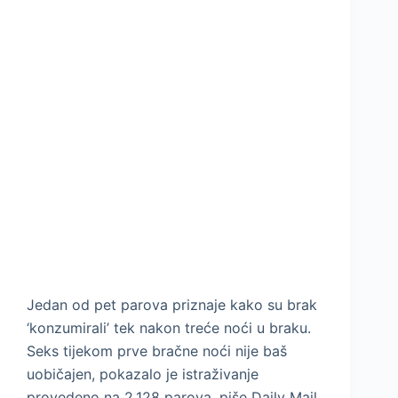
Jedan od pet parova priznaje kako su brak
‘konzumirali’ tek nakon treće noći u braku.
Seks tijekom prve bračne noći nije baš
uobičajen, pokazalo je istraživanje
provedeno na 2.128 parova, piše Daily Mail.