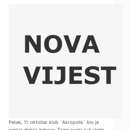
Petak, 11. oktobar klub `Akropolis` bio je
centar dobre zabave. Tamo svaki put vlada