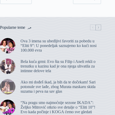
Popularne teme
Ova 3 imena su ubedljivi favoriti za pobedu u
“Eliti 9”: U ponedeljak saznajemo ko kući nosi
100.000 evra
Bela kuća grmi: Evo šta su Filip i Aneli rekli o
trenutku u kazinu kad je ona njega uhvatila za
intimne delove tela
Ako mi dođeš ikad, ja bih da te dočekam! Sari
potonule sve lađe, zbog Murata maskaru skida
suzama i peva na sav glas
“Na pragu smo najmoćnije sezone IKADA”:
Željko Mitrović otkrio sve detalje o “Eliti 10”!
Evo kada počinje i KOGA ćemo sve gledati