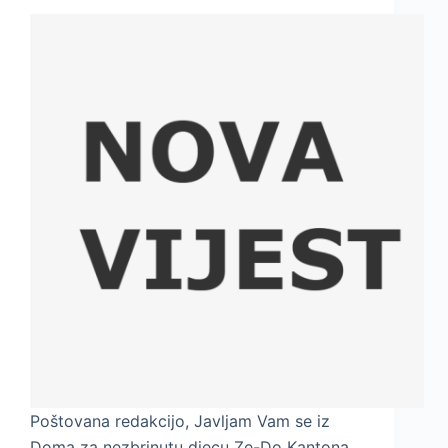
Poštovana redakcijo, Javljam Vam se iz
Doma za nezbrinutu djecu Ze-Do Kantona.