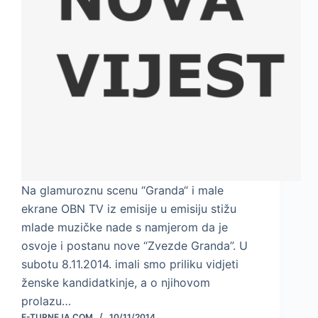
Na glamuroznu scenu “Granda“ i male
ekrane OBN TV iz emisije u emisiju stižu
mlade muzičke nade s namjerom da je
osvoje i postanu nove “Zvezde Granda”. U
subotu 8.11.2014. imali smo priliku vidjeti
ženske kandidatkinje, a o njihovom
prolazu…
E-TURNEJA.COM
10/11/2014