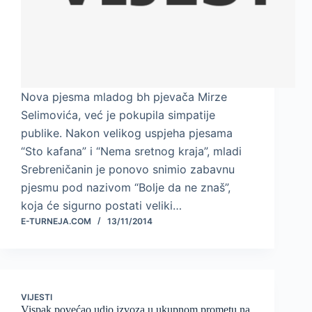
Nova pjesma mladog bh pjevača Mirze
Selimovića, već je pokupila simpatije
publike. Nakon velikog uspjeha pjesama
“Sto kafana” i “Nema sretnog kraja”, mladi
Srebreničanin je ponovo snimio zabavnu
pjesmu pod nazivom “Bolje da ne znaš”,
koja će sigurno postati veliki…
E-TURNEJA.COM
13/11/2014
VIJESTI
Vispak povećao udio izvoza u ukupnom prometu na