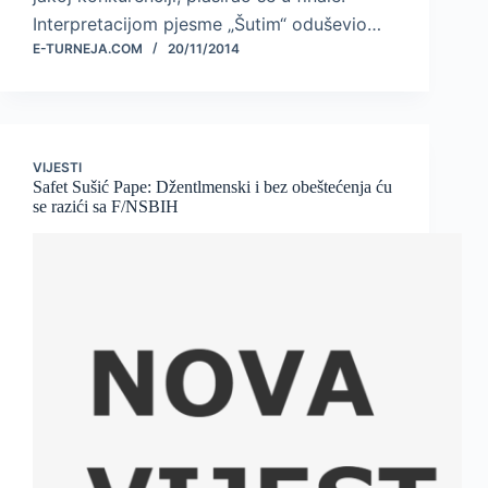
Interpretacijom pjesme „Šutim“ oduševio…
E-TURNEJA.COM
20/11/2014
VIJESTI
Safet Sušić Pape: Džentlmenski i bez obeštećenja ću
se razići sa F/NSBIH