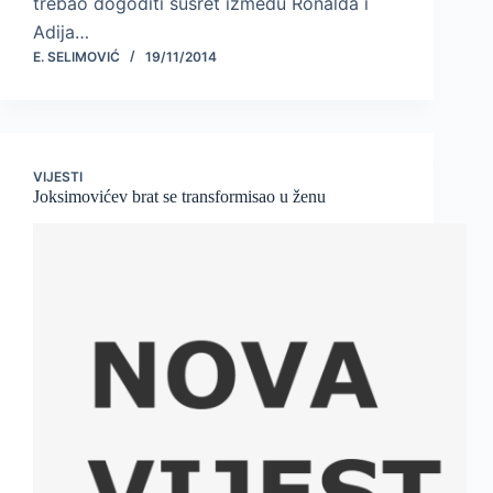
trebao dogoditi susret između Ronalda i
Adija…
E. SELIMOVIĆ
19/11/2014
VIJESTI
Joksimovićev brat se transformisao u ženu