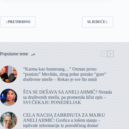
PRETHODNO
SLJEDEĆE
Popularne teme
“Karma kao bumerang…” Osman javno
“ponizio” Mevlidu, zbog jedne poruke “gore”
društvene mreže – Rekao je sve što misli
ŠTA SE DEŠAVA SA ANELI AHMIĆ? Nestala
sa društvenih mreža, pa promenila lični opis –
SVI ČEKAJU PONEDELJAK
CELA NACIJA ZABRINUTA ZA MAJKU
ANELI AHMIĆ: Grofica u lošem stanju –
isplivale informacije iz porodičnog doma!