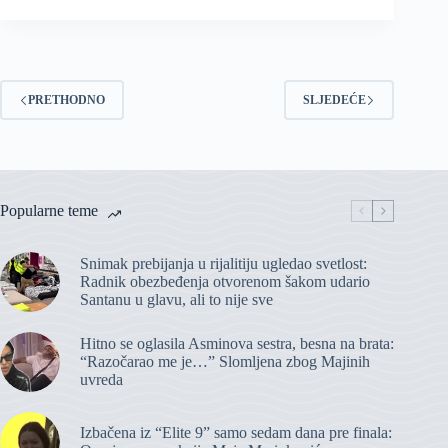
PRETHODNO
SLJEDEĆE
Popularne teme
Snimak prebijanja u rijalitiju ugledao svetlost:
Radnik obezbeđenja otvorenom šakom udario
Santanu u glavu, ali to nije sve
Hitno se oglasila Asminova sestra, besna na brata:
“Razočarao me je…” Slomljena zbog Majinih
uvreda
Izbačena iz “Elite 9” samo sedam dana pre finala: