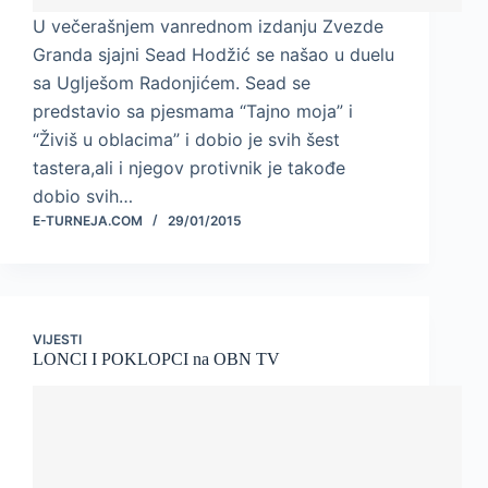
U večerašnjem vanrednom izdanju Zvezde
Granda sjajni Sead Hodžić se našao u duelu
sa Uglješom Radonjićem. Sead se
predstavio sa pjesmama “Tajno moja” i
“Živiš u oblacima” i dobio je svih šest
tastera,ali i njegov protivnik je takođe
dobio svih…
E-TURNEJA.COM
29/01/2015
VIJESTI
LONCI I POKLOPCI na OBN TV