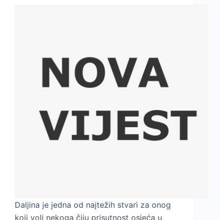
Daljina je jedna od najtežih stvari za onog
koji voli nekoga čiju prisutnost osjeća u