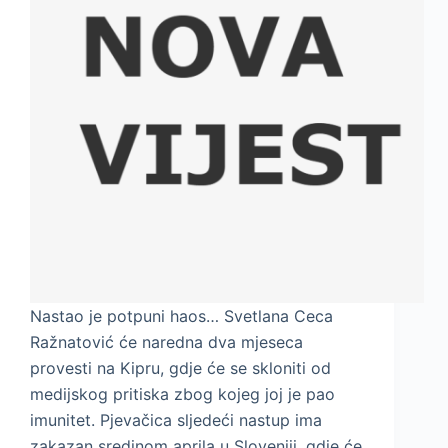
Nastao je potpuni haos… Svetlana Ceca
Ražnatović će naredna dva mjeseca
provesti na Kipru, gdje će se skloniti od
medijskog pritiska zbog kojeg joj je pao
imunitet. Pjevačica sljedeći nastup ima
zakazan sredinom aprila u Sloveniji, gdje će