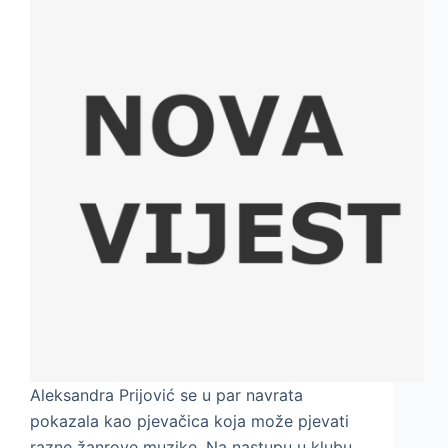
Aleksandra Prijović se u par navrata
pokazala kao pjevačica koja može pjevati
razne žanrove muzike. Na nastupu u klubu