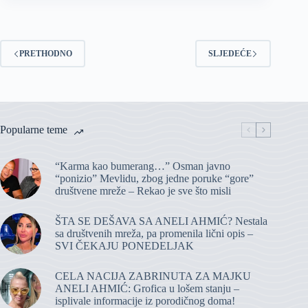
PRETHODNO
SLJEDEĆE
Popularne teme
“Karma kao bumerang…” Osman javno
“ponizio” Mevlidu, zbog jedne poruke “gore”
društvene mreže – Rekao je sve što misli
ŠTA SE DEŠAVA SA ANELI AHMIĆ? Nestala
sa društvenih mreža, pa promenila lični opis –
SVI ČEKAJU PONEDELJAK
CELA NACIJA ZABRINUTA ZA MAJKU
ANELI AHMIĆ: Grofica u lošem stanju –
isplivale informacije iz porodičnog doma!